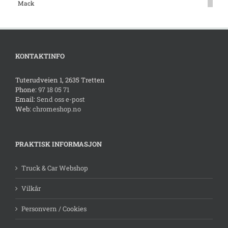
Mack
Mercedes
Mopar
Peterbilt
Pontiac
KONTAKTINFO
Scania
Tuterudveien 1, 2635 Tretten
Tilhenger
Phone:
97 18 05 71
Universal
Email:
Send oss e-post
Volkswagen
Web:
chromeshop.no
Volvo
PRAKTISK INFORMASJON
Truck & Car Webshop
Vilkår
Personvern / Cookies