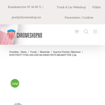
Skip
to
Kundeservice: 97 18 05 71
|
Truck & Car Webshop
Vilkår
content
post@chromeshop.no
Personvern / Cookies
Forsiden
:
Hjem
/
Truck
/
Eksteriør
/
Quarter Fender
,
Skjermer
/
RUSTFRITT STÅL DELUXE SKJERM FESTE BRAKETTER 2 pk
Salg!