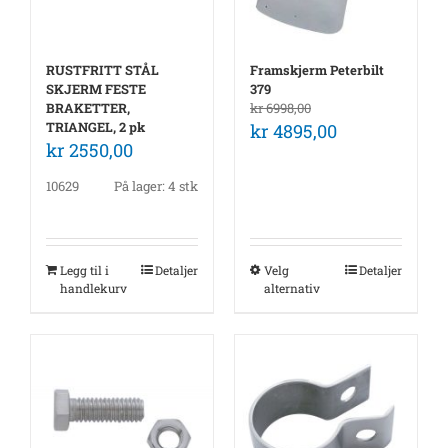
RUSTFRITT STÅL
Framskjerm Peterbilt
SKJERM FESTE
379
BRAKETTER,
kr
6998,00
TRIANGEL, 2 pk
kr
4895,00
kr
2550,00
10629
På lager: 4 stk
Legg til i
Detaljer
Velg
Detaljer
handlekurv
alternativ