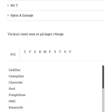
Mr T
Hjem & Garasje
Vis kun varer som er på lager i Norge.
C
F
G
K
M
P
S
T
U
V
ALL
Cadillac
Caterpillar
Chevrolet
Ford
Freightliner
GMC
Kenworth