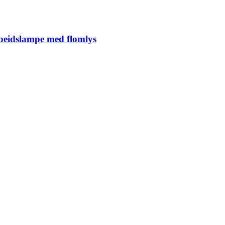
idslampe med flomlys