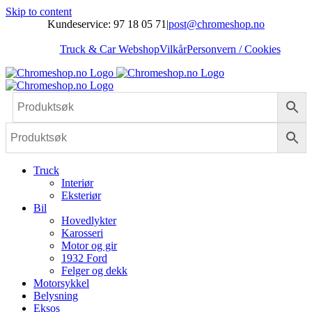
Skip to content
Kundeservice: 97 18 05 71
|
post@chromeshop.no
Truck & Car Webshop
Vilkår
Personvern / Cookies
Truck
Interiør
Eksteriør
Bil
Hovedlykter
Karosseri
Motor og gir
1932 Ford
Felger og dekk
Motorsykkel
Belysning
Eksos