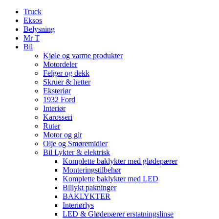
Truck
Eksos
Belysning
Mr T
Bil
Kjøle og varme produkter
Motordeler
Felger og dekk
Skruer & hetter
Eksteriør
1932 Ford
Interiør
Karosseri
Ruter
Motor og gir
Olje og Smøremidler
Bil Lykter & elektrisk
Komplette baklykter med glødepærer
Monteringstilbehør
Komplette baklykter med LED
Billykt pakninger
BAKLYKTER
Interiørlys
LED & Glødepærer erstatningslinse