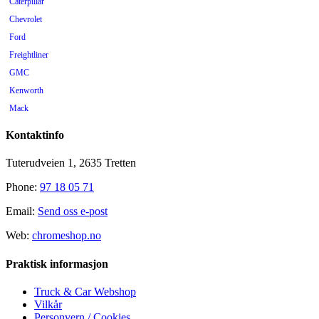
Caterpillar
Chevrolet
Ford
Freightliner
GMC
Kenworth
Mack
Mercedes
Kontaktinfo
Mopar
Peterbilt
Tuterudveien 1, 2635 Tretten
Pontiac
Phone:
97 18 05 71
Scania
Email:
Send oss e-post
Tilhenger
Universal
Web:
chromeshop.no
Volkswagen
Praktisk informasjon
Volvo
Truck & Car Webshop
Vilkår
Personvern / Cookies