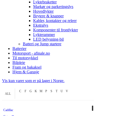
Lyktebraketter
Markør og parkeringslys
Hovedlykter
Brytere & knapper
Kabler, kontakter og releer
Ekstralys
Komponenter til frontlykter
Lykterammer
LED belysning-bil
Batteri og Jump startere
Batterier
Motorsport - afinale.no
Til motorsykkel
Bilpleie
Fram og bakaksel
Hjem & Garasje
Vis kun varer som er på lager i Norge.
C
F
G
K
M
P
S
T
U
V
ALL
Cadillac