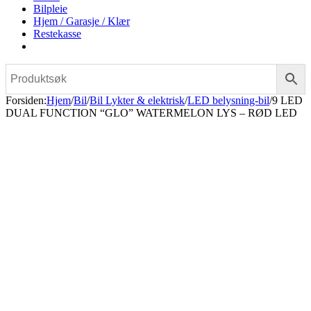
Bilpleie
Hjem / Garasje / Klær
Restekasse
Forsiden
:
Hjem
/
Bil
/
Bil Lykter & elektrisk
/
LED belysning-bil
/
9 LED
DUAL FUNCTION “GLO” WATERMELON LYS – RØD LED