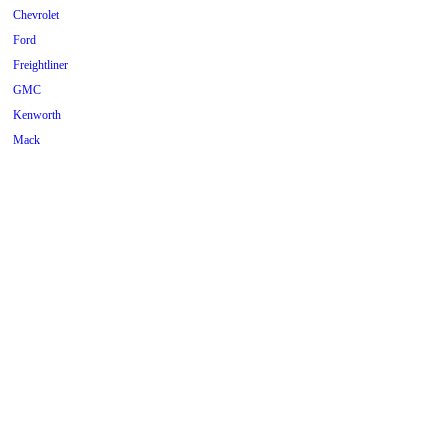
Chevrolet
Ford
Freightliner
GMC
Kenworth
Mack
Mercedes
Mopar
Peterbilt
Pontiac
Scania
Tilhenger
Universal
Volkswagen
Volvo