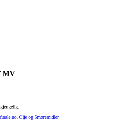
F MV
lgjengelig.
finale.no
,
Olje og Smøremidler