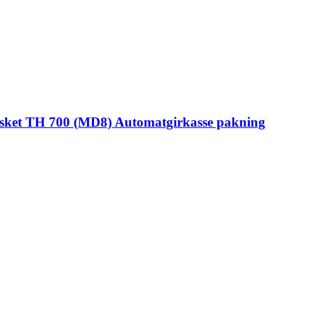
asket TH 700 (MD8) Automatgirkasse pakning