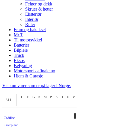
Felger og dekk
Skruer & hetter
Eksteriør
Interiør
Ruter
Fram og bakaksel
Mr T
Til motorsykkel
Batterier
Bilpleie
Truck
Eksos
Belysning
Motorsport - afinale.no
Hjem & Garasje
Vis kun varer som er på lager i Norge.
C
F
G
K
M
P
S
T
U
V
ALL
Cadillac
Caterpillar