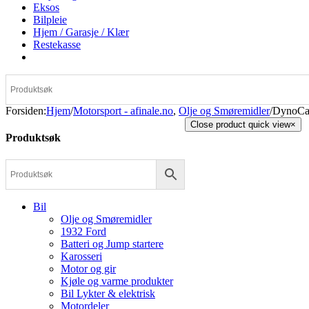
Eksos
Bilpleie
Hjem / Garasje / Klær
Restekasse
Forsiden
:
Hjem
/
Motorsport - afinale.no
,
Olje og Smøremidler
/
DynoCa
Close product quick view
×
Produktsøk
Bil
Olje og Smøremidler
1932 Ford
Batteri og Jump startere
Karosseri
Motor og gir
Kjøle og varme produkter
Bil Lykter & elektrisk
Motordeler