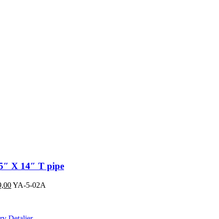
5″ X 14″ T pipe
,00
YA-5-02A
urv
Detaljer