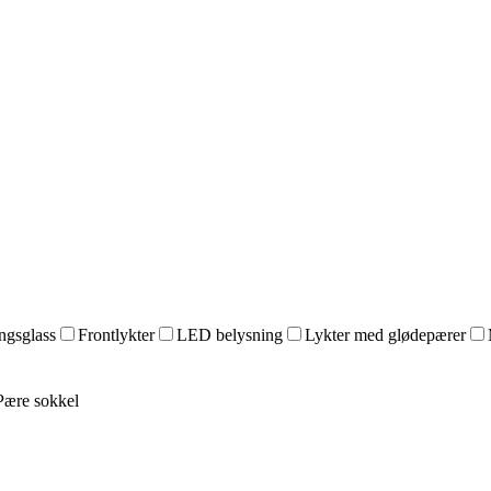
ingsglass
Frontlykter
LED belysning
Lykter med glødepærer
Pære sokkel