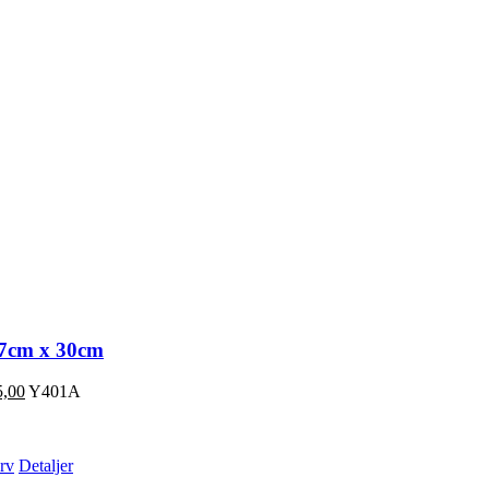
7cm x 30cm
,00
Y401A
urv
Detaljer