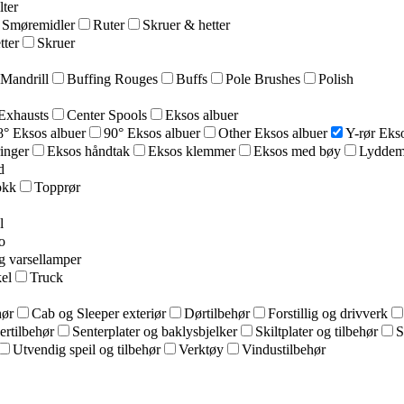
lter
 Smøremidler
Ruter
Skruer & hetter
tter
Skruer
Mandrill
Buffing Rouges
Buffs
Pole Brushes
Polish
Exhausts
Center Spools
Eksos albuer
8° Eksos albuer
90° Eksos albuer
Other Eksos albuer
Y-rør Ekso
ringer
Eksos håndtak
Eksos klemmer
Eksos med bøy
Lyddem
d
okk
Topprør
l
o
g varsellamper
el
Truck
hør
Cab og Sleeper exteriør
Dørtilbehør
Forstillig og drivverk
ertilbehør
Senterplater og baklysbjelker
Skiltplater og tilbehør
S
Utvendig speil og tilbehør
Verktøy
Vindustilbehør