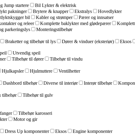
og Jump startere
Bil Lykter & elektrisk
lykt pakninger
Brytere & knapper
Ekstralys
Hovedlykter
tlyktskygger bil
Kabler og strømper
Pærer og innsatser
kontakter og releer
Komplette baklykter med glødepærer
Komplett
g parkeringslys
Monteringstilbehør
Braketter og tilbehør til lys
Dører & vinduer (eksteriør)
Eksos
peil
Utvendig speil
nner
Tilbehør til dører
Tilbehør til vindu
Hjulkapsler
Hjulmuttere
Ventilhetter
Dashbord tilbehør
Diverse til interiør
Interør tilbehør
Komponen
 tilbehør
Tilbehør til gulv
tfanger
Tilbehør karosseri
kter
Motor og gir
Dress Up komponenter
Eksos
Engine komponenter