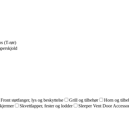
s (T-rør)
perskjold
Front støtfanger, lys og beskyttelse
Grill og tilbehør
Horn og tilbe
kjermer
Skvettlapper, fester og lodder
Sleeper Vent Door Accessor