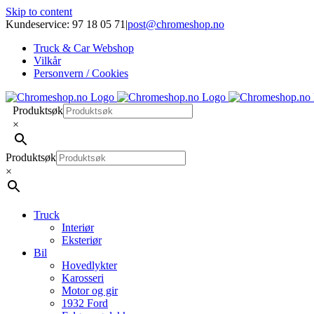
Skip to content
Kundeservice: 97 18 05 71
|
post@chromeshop.no
Truck & Car Webshop
Vilkår
Personvern / Cookies
Produktsøk
×
Produktsøk
×
Truck
Interiør
Eksteriør
Bil
Hovedlykter
Karosseri
Motor og gir
1932 Ford