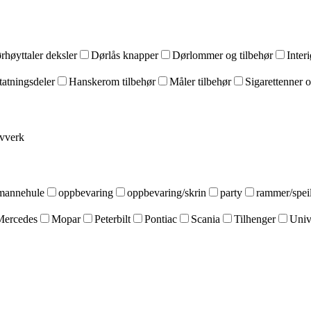
rhøyttaler deksler
Dørlås knapper
Dørlommer og tilbehør
Interi
tatningsdeler
Hanskerom tilbehør
Måler tilbehør
Sigarettenner o
ivverk
mannehule
oppbevaring
oppbevaring/skrin
party
rammer/spei
Mercedes
Mopar
Peterbilt
Pontiac
Scania
Tilhenger
Univ