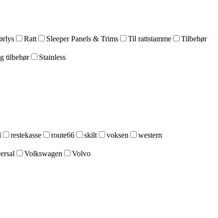
ørlys
Ratt
Sleeper Panels & Trims
Til rattstamme
Tilbehør
g tilbehør
Stainless
l
restekasse
route66
skilt
voksen
western
ersal
Volkswagen
Volvo