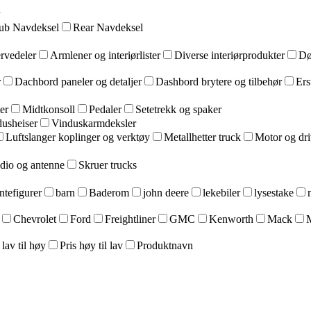
ub Navdeksel
Rear Navdeksel
ervedeler
Armlener og interiørlister
Diverse interiørprodukter
Dø
r
Dachbord paneler og detaljer
Dashbord brytere og tilbehør
Ers
er
Midtkonsoll
Pedaler
Setetrekk og spaker
usheiser
Vinduskarmdeksler
Luftslanger koplinger og verktøy
Metallhetter truck
Motor og dr
dio og antenne
Skruer trucks
ntefigurer
barn
Baderom
john deere
lekebiler
lysestake
Chevrolet
Ford
Freightliner
GMC
Kenworth
Mack
 lav til høy
Pris høy til lav
Produktnavn