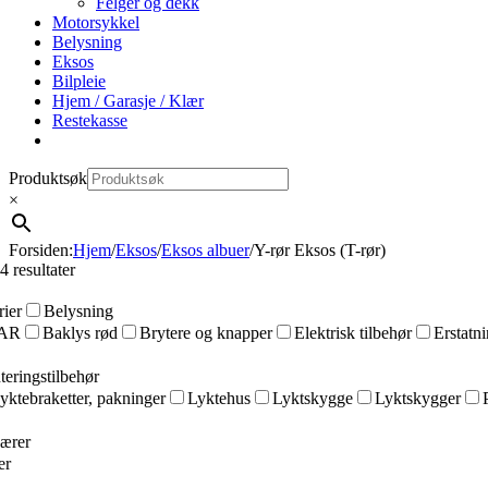
Felger og dekk
Motorsykkel
Belysning
Eksos
Bilpleie
Hjem / Garasje / Klær
Restekasse
Produktsøk
×
Forsiden
:
Hjem
/
Eksos
/
Eksos albuer
/
Y-rør Eksos (T-rør)
 4 resultater
rier
Belysning
BAR
Baklys rød
Brytere og knapper
Elektrisk tilbehør
Erstatn
eringstilbehør
yktebraketter, pakninger
Lyktehus
Lyktskygge
Lyktskygger
ærer
er