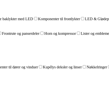
e baklykter med LED
Komponenter til frontlykter
LED & Glødepær
Frontrute og panserdeler
Horn og kompressor
Lister og embleme
ter til dører og vinduer
Kupélys deksler og linser
Nøkkelringer