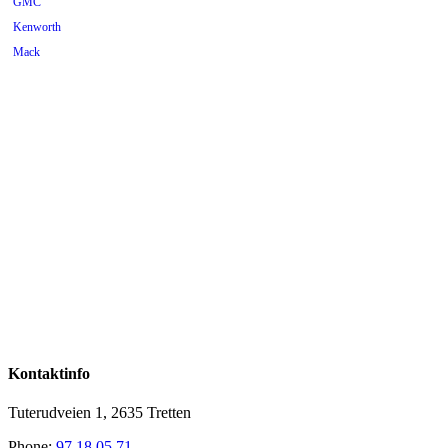
GMC
Kenworth
Mack
Mercedes
Mopar
Peterbilt
Pontiac
Scania
Tilhenger
Universal
Volkswagen
Volvo
Kontaktinfo
Tuterudveien 1, 2635 Tretten
Phone:
97 18 05 71