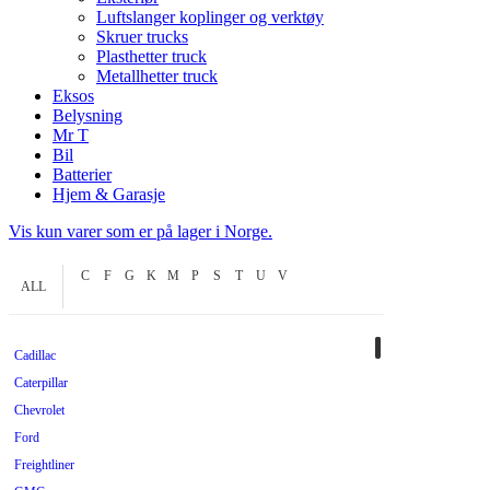
Luftslanger koplinger og verktøy
Skruer trucks
Plasthetter truck
Metallhetter truck
Eksos
Belysning
Mr T
Bil
Batterier
Hjem & Garasje
Vis kun varer som er på lager i Norge.
C
F
G
K
M
P
S
T
U
V
ALL
Cadillac
Caterpillar
Chevrolet
Ford
Freightliner