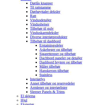
Dørlås knapper
Til rattstamme
Dørhøyttaler deksler
Ratt
Vindusdetaljer
Vindusheiser
Tilbehør til gulv
Vinduskarmdeksler
Diverse interiørprodukter
Tilbehør til dashbord
Erstatningsdeler
Askebeger og tilbehør
Sigarettenner og tilbehør
Dachbord paneler og detaljer
Dashbord brytere og tilbehør
Måler tilbehør
Hanskerom tilbehør
Stainless
Interiørlys
Annet tilbehør og reservedeler
Armlener og interiørlister
Sleeper Panels & Trims
El skjema
Hjul
Eksteriør