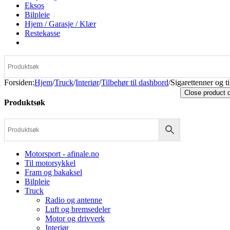
Eksos
Bilpleie
Hjem / Garasje / Klær
Restekasse
Forsiden
:
Hjem
/
Truck
/
Interiør
/
Tilbehør til dashbord
/
Sigarettenner og t
Close product 
Produktsøk
Motorsport - afinale.no
Til motorsykkel
Fram og bakaksel
Bilpleie
Truck
Radio og antenne
Luft og bremsedeler
Motor og drivverk
Interiør