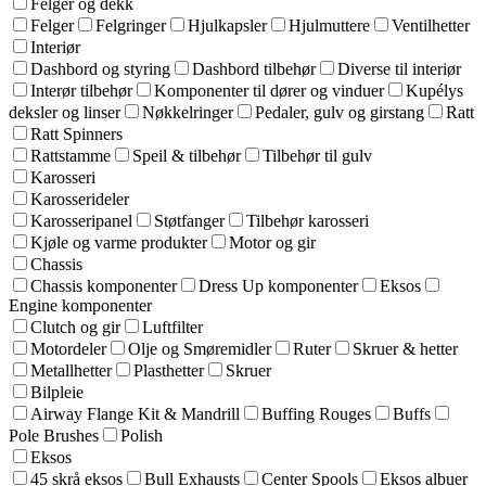
Felger og dekk
Felger
Felgringer
Hjulkapsler
Hjulmuttere
Ventilhetter
Interiør
Dashbord og styring
Dashbord tilbehør
Diverse til interiør
Interør tilbehør
Komponenter til dører og vinduer
Kupélys
deksler og linser
Nøkkelringer
Pedaler, gulv og girstang
Ratt
Ratt Spinners
Rattstamme
Speil & tilbehør
Tilbehør til gulv
Karosseri
Karosserideler
Karosseripanel
Støtfanger
Tilbehør karosseri
Kjøle og varme produkter
Motor og gir
Chassis
Chassis komponenter
Dress Up komponenter
Eksos
Engine komponenter
Clutch og gir
Luftfilter
Motordeler
Olje og Smøremidler
Ruter
Skruer & hetter
Metallhetter
Plasthetter
Skruer
Bilpleie
Airway Flange Kit & Mandrill
Buffing Rouges
Buffs
Pole Brushes
Polish
Eksos
45 skrå eksos
Bull Exhausts
Center Spools
Eksos albuer