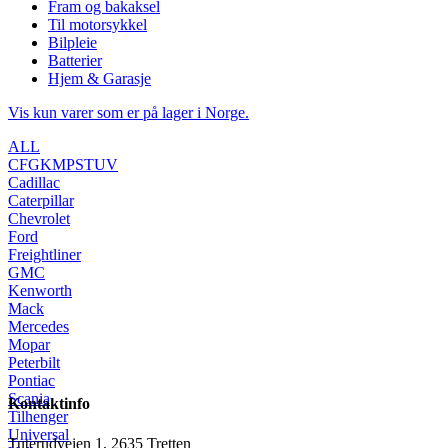
Fram og bakaksel
Til motorsykkel
Bilpleie
Batterier
Hjem & Garasje
Vis kun varer som er på lager i Norge.
ALL
C
F
G
K
M
P
S
T
U
V
Cadillac
Caterpillar
Chevrolet
Ford
Freightliner
GMC
Kenworth
Mack
Mercedes
Mopar
Peterbilt
Pontiac
Scania
Kontaktinfo
Tilhenger
Universal
Tuterudveien 1, 2635 Tretten