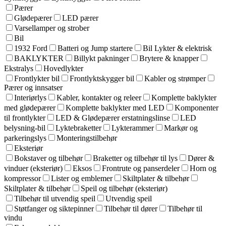
Pærer
Glødepærer
LED pærer
Varsellamper og strober
Bil
1932 Ford
Batteri og Jump startere
Bil Lykter & elektrisk
BAKLYKTER
Billykt pakninger
Brytere & knapper
Ekstralys
Hovedlykter
Frontlykter bil
Frontlyktskygger bil
Kabler og strømper
Pærer og innsatser
Interiørlys
Kabler, kontakter og releer
Komplette baklykter
med glødepærer
Komplette baklykter med LED
Komponenter
til frontlykter
LED & Glødepærer erstatningslinse
LED
belysning-bil
Lyktebraketter
Lykterammer
Markør og
parkeringslys
Monteringstilbehør
Eksteriør
Bokstaver og tilbehør
Braketter og tilbehør til lys
Dører &
vinduer (eksteriør)
Eksos
Frontrute og panserdeler
Horn og
kompressor
Lister og emblemer
Skiltplater & tilbehør
Skiltplater & tilbehør
Speil og tilbehør (eksteriør)
Tilbehør til utvendig speil
Utvendig speil
Støtfanger og siktepinner
Tilbehør til dører
Tilbehør til
vindu