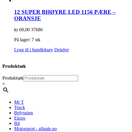
12 SUPER BHØYRE LED 1156 PÆRE –
ORANSJE
kr
69,00
37686
På lager: 7 stk
Legg til i handlekurv
Detaljer
Produktsøk
Produktsøk
×
Mr T
Truck
Belysning
Eksos
Bil
Motorsport - afinale.no