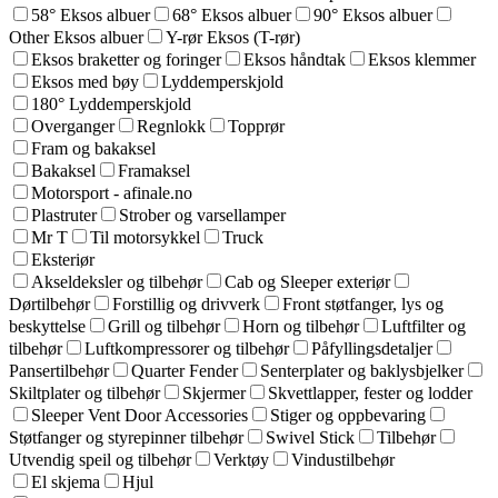
58° Eksos albuer
68° Eksos albuer
90° Eksos albuer
Other Eksos albuer
Y-rør Eksos (T-rør)
Eksos braketter og foringer
Eksos håndtak
Eksos klemmer
Eksos med bøy
Lyddemperskjold
180° Lyddemperskjold
Overganger
Regnlokk
Topprør
Fram og bakaksel
Bakaksel
Framaksel
Motorsport - afinale.no
Plastruter
Strober og varsellamper
Mr T
Til motorsykkel
Truck
Eksteriør
Akseldeksler og tilbehør
Cab og Sleeper exteriør
Dørtilbehør
Forstillig og drivverk
Front støtfanger, lys og
beskyttelse
Grill og tilbehør
Horn og tilbehør
Luftfilter og
tilbehør
Luftkompressorer og tilbehør
Påfyllingsdetaljer
Pansertilbehør
Quarter Fender
Senterplater og baklysbjelker
Skiltplater og tilbehør
Skjermer
Skvettlapper, fester og lodder
Sleeper Vent Door Accessories
Stiger og oppbevaring
Støtfanger og styrepinner tilbehør
Swivel Stick
Tilbehør
Utvendig speil og tilbehør
Verktøy
Vindustilbehør
El skjema
Hjul