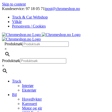
Skip to content
Kundeservice: 97 18 05 71
|
post@chromeshop.no
Truck & Car Webshop
Vilkår
Personvern / Cookies
Produktsøk
×
Produktsøk
×
Truck
Interiør
Eksteriør
Bil
Hovedlykter
Karosseri
Motor og gir