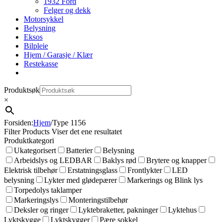
1932 Ford
Felger og dekk
Motorsykkel
Belysning
Eksos
Bilpleie
Hjem / Garasje / Klær
Restekasse
Produktsøk
×
Forsiden
:
Hjem
/
Type 1156
Filter Products
Viser det ene resultatet
Produktkategori
Ukategorisert
Batterier
Belysning
Arbeidslys og LEDBAR
Baklys rød
Brytere og knapper
Elektrisk tilbehør
Erstatningsglass
Frontlykter
LED
belysning
Lykter med glødepærer
Markerings og Blink lys
Torpedolys taklamper
Markeringslys
Monteringstilbehør
Deksler og ringer
Lyktebraketter, pakninger
Lyktehus
Lyktskygge
Lyktskygger
Pære sokkel