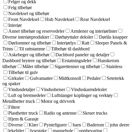
Felger og dekk
Felg tilbehør
Navdeksel og tilbehør
Front Navdeksel
Hub Navdeksel
Rear Navdeksel
Interiør
Annet tilbehør og reservedeler
Armlener og interiørlister
Diverse interiørprodukter
Dørhøyttaler deksler
Dørlås knapper
Dørlommer og tilbehør
Interiørlys
Ratt
Sleeper Panels &
Trims
Til rattstamme
Tilbehør til dashbord
Askebeger og tilbehør
Dachbord paneler og detaljer
Dashbord brytere og tilbehør
Erstatningsdeler
Hanskerom
tilbehør
Måler tilbehør
Sigarettenner og tilbehør
Stainless
Tilbehør til gulv
Girkuler
Gulvamatter
Midtkonsoll
Pedaler
Setetrekk
og spaker
Vindusdetaljer
Vindusheiser
Vinduskarmdeksler
Luft og bremsedeler
Luftslanger koplinger og verktøy
Metallhetter truck
Motor og drivverk
Filtere
Plasthetter truck
Radio og antenne
Skruer trucks
Hjem & Garasje
Diverse
Klær
Pyntefigurer
barn
Baderom
john deere
lekebiler
lysestake
mannehule
oppbevaring