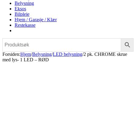
Belysning
Eksos
Bilpleie
Hjem / Garasje / Klær
Restekasse
Forsiden
:
Hjem
/
Belysning
/
LED belysning
/
2 pk. CHROME skrue
med lys- 1 LED – RØD