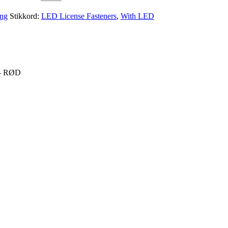
ing
Stikkord:
LED License Fasteners
,
With LED
 – RØD