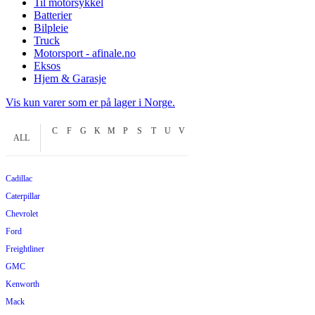
Til motorsykkel
Batterier
Bilpleie
Truck
Motorsport - afinale.no
Eksos
Hjem & Garasje
Vis kun varer som er på lager i Norge.
C
F
G
K
M
P
S
T
U
V
ALL
Cadillac
Caterpillar
Chevrolet
Ford
Freightliner
GMC
Kenworth
Mack