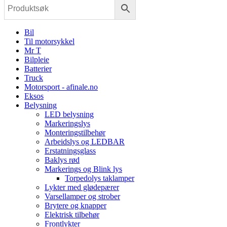
Bil
Til motorsykkel
Mr T
Bilpleie
Batterier
Truck
Motorsport - afinale.no
Eksos
Belysning
LED belysning
Markeringslys
Monteringstilbehør
Arbeidslys og LEDBAR
Erstatningsglass
Baklys rød
Markerings og Blink lys
Torpedolys taklamper
Lykter med glødepærer
Varsellamper og strober
Brytere og knapper
Elektrisk tilbehør
Frontlykter