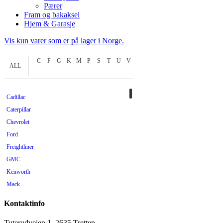
Pærer
Fram og bakaksel
Hjem & Garasje
Vis kun varer som er på lager i Norge.
C
F
G
K
M
P
S
T
U
V
ALL
Cadillac
Caterpillar
Chevrolet
Ford
Freightliner
GMC
Kenworth
Mack
Mercedes
Kontaktinfo
Mopar
Peterbilt
Tuterudveien 1, 2635 Tretten