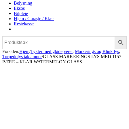
Belysning
Eksos
Bilpleie
Hjem / Garasje / Klær
Restekasse
Forsiden
:
Hjem
/
Lykter med glødepærer
,
Markerings og Blink lys
,
Torpedolys taklamper
/
GLASS MARKERINGS LYS MED 1157
PÆRE – KLAR WATERMELON GLASS