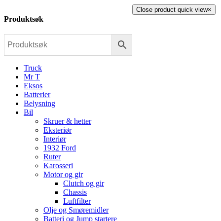
Close product quick view
×
Produktsøk
Truck
Mr T
Eksos
Batterier
Belysning
Bil
Skruer & hetter
Eksteriør
Interiør
1932 Ford
Ruter
Karosseri
Motor og gir
Clutch og gir
Chassis
Luftfilter
Olje og Smøremidler
Batteri og Jump startere