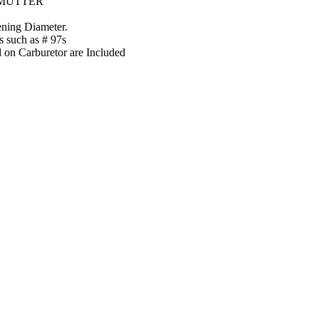
 MUTTER
ening Diameter.
s such as # 97s
 on Carburetor are Included