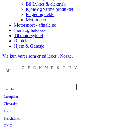
Bil Lykter & elektrisk
Kjøle og varme produkter
Felger og dekk
Motordeler
Motorsport - afinale.no
Fram og bakaksel
Til motorsykkel
Bilpleie
Hjem & Garasje
Vis kun varer som er på lager i Norge.
C
F
G
K
M
P
S
T
U
V
ALL
Cadillac
Caterpillar
Chevrolet
Ford
Freightliner
GMC