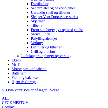
Dørtilbehør
Senterplater og baklysbjelker
Utvendig speil og tilbehør
Sleeper Vent Door Accessories
Skjermer
Tilbehør
Front støtfanger, lys og beskyttelse
Swivel Stick
Påfyllingsdetaljer
Verktøy
Luftfilter og tilbehør
Grill og tilbehør
Luftslanger koplinger og verktøy
Eksos
Mr T
Motorsport - afinale.no
Batterier
Fram og bakaksel
Hjem & Garasje
Vis kun varer som er på lager i Norge.
ALL
C
F
G
K
M
P
S
T
U
V
Cadillac