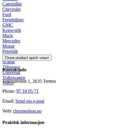
Caterpillar
Chevrolet
Ford
Freightliner
GMC
Kenworth
Mack
Mercedes
Mopar
Peterbilt
Pontiac
Close product quick view
×
Scania
Tilhenger
Kontaktinfo
Universal
Volkswagen
Tuterudveien 1, 2635 Tretten
Volvo
Phone:
97 18 05 71
Email:
Send oss e-post
Web:
chromeshop.no
Praktisk informasjon