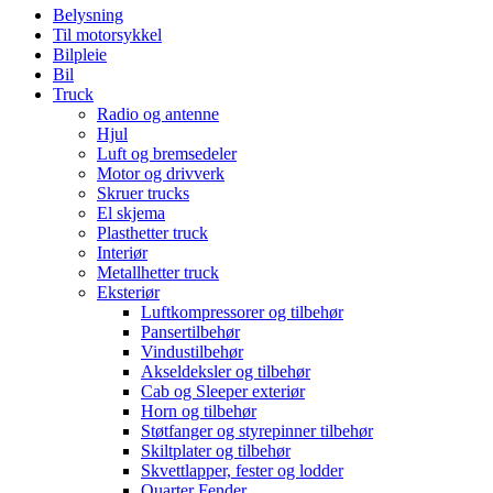
Belysning
Til motorsykkel
Bilpleie
Bil
Truck
Radio og antenne
Hjul
Luft og bremsedeler
Motor og drivverk
Skruer trucks
El skjema
Plasthetter truck
Interiør
Metallhetter truck
Eksteriør
Luftkompressorer og tilbehør
Pansertilbehør
Vindustilbehør
Akseldeksler og tilbehør
Cab og Sleeper exteriør
Horn og tilbehør
Støtfanger og styrepinner tilbehør
Skiltplater og tilbehør
Skvettlapper, fester og lodder
Quarter Fender