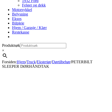
1932 Ford
Felger og dekk
Motorsykkel
Belysning
Eksos
Bilpleie
Hjem / Garasje / Klær
Restekasse
Produktsøk
×
Forsiden
:
Hjem
/
Truck
/
Eksteriør
/
Dørtilbehør
/
PETERBILT
SLEEPER DØRHÅNDTAK