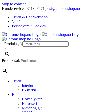
Skip to content
Kundeservice: 97 18 05 71
|
post@chromeshop.no
Truck & Car Webshop
Vilkår
Personvern / Cookies
Produktsøk
×
Produktsøk
×
Truck
Interiør
Eksteriør
Bil
Hovedlykter
Karosseri
Motor og gir