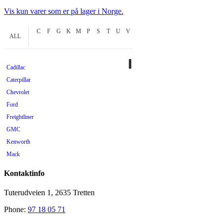
Vis kun varer som er på lager i Norge.
C
F
G
K
M
P
S
T
U
V
ALL
Cadillac
Caterpillar
Chevrolet
Ford
Freightliner
GMC
Kenworth
Mack
Mercedes
Kontaktinfo
Mopar
Peterbilt
Tuterudveien 1, 2635 Tretten
Pontiac
Phone:
97 18 05 71
Scania