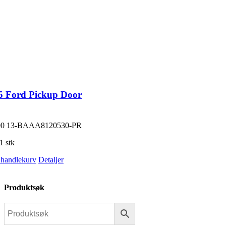
5 Ford Pickup Door
00
13-BAAA8120530-PR
1 stk
i handlekurv
Detaljer
Produktsøk