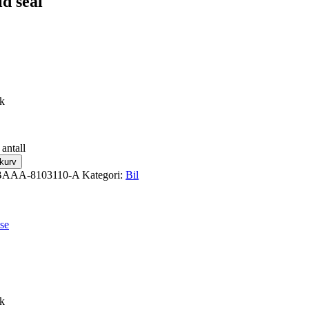
d seal
ck
antall
ekurv
BAAA-8103110-A
Kategori:
Bil
se
ck