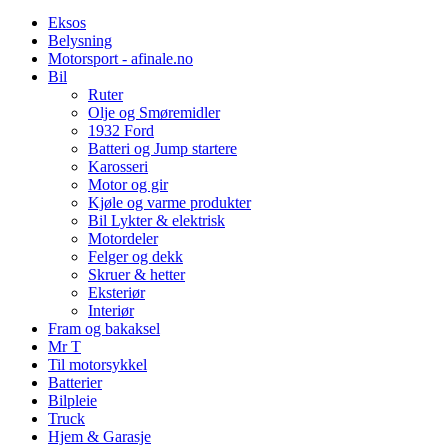
Eksos
Belysning
Motorsport - afinale.no
Bil
Ruter
Olje og Smøremidler
1932 Ford
Batteri og Jump startere
Karosseri
Motor og gir
Kjøle og varme produkter
Bil Lykter & elektrisk
Motordeler
Felger og dekk
Skruer & hetter
Eksteriør
Interiør
Fram og bakaksel
Mr T
Til motorsykkel
Batterier
Bilpleie
Truck
Hjem & Garasje