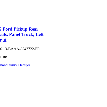
6 Ford Pickup Rear
als, Panel Truck, Left
ght
00
13-BAAA-8243722-PR
1 stk
i handlekurv
Detaljer