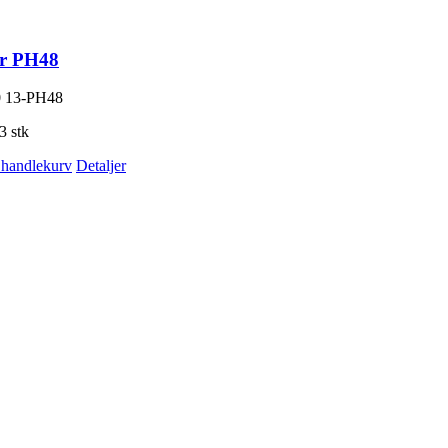
ter PH48
0
13-PH48
3 stk
i handlekurv
Detaljer