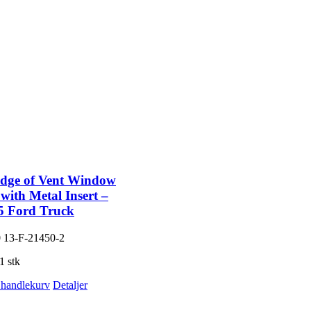
dge of Vent Window
 with Metal Insert –
5 Ford Truck
0
13-F-21450-2
1 stk
i handlekurv
Detaljer