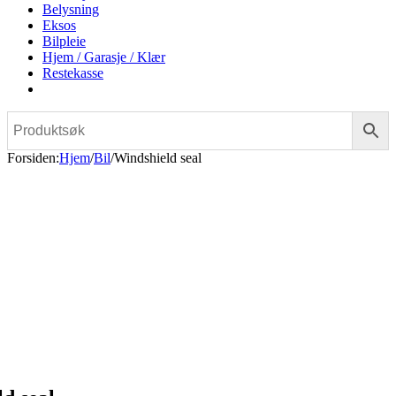
Belysning
Eksos
Bilpleie
Hjem / Garasje / Klær
Restekasse
Forsiden
:
Hjem
/
Bil
/
Windshield seal