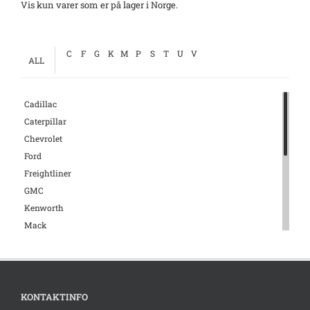
Vis kun varer som er på lager i Norge.
C
F
G
K
M
P
S
T
U
V
ALL
Cadillac
Caterpillar
Chevrolet
Ford
Freightliner
GMC
Kenworth
Mack
Mercedes
Mopar
Peterbilt
Pontiac
KONTAKTINFO