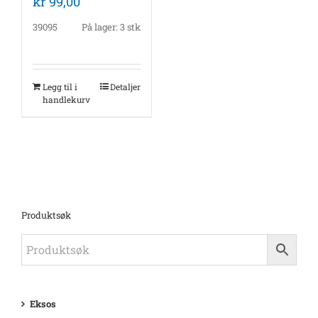
kr
99,00
39095
På lager: 3 stk
Legg til i
Detaljer
handlekurv
Produktsøk
Eksos