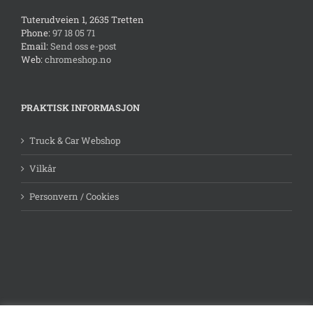
Scania
Tuterudveien 1, 2635 Tretten
Tilhenger
Phone:
97 18 05 71
Universal
Email:
Send oss e-post
Volkswagen
Web:
chromeshop.no
Volvo
PRAKTISK INFORMASJON
Truck & Car Webshop
Vilkår
Personvern / Cookies