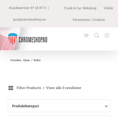
Skip
to
Kundeservice: 97 18 05 71
|
Truck & Car Webshop
Vilkår
content
post@chromeshop.no
Personvern / Cookies
Forsiden
:
Hjem
/
Bulbs
Filter Products
Viser alle 3 resultater
Produktkategori