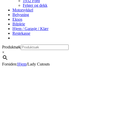
1932 Ford
Felger og dekk
Motorsykkel
Belysning
Eksos
Bilpleie
Hjem / Garasje / Klær
Restekasse
Produktsøk
×
Forsiden
:
Hjem
/
Lady Cutouts