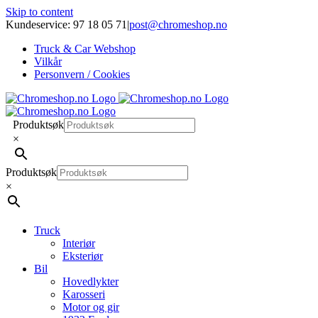
Skip to content
Kundeservice: 97 18 05 71
|
post@chromeshop.no
Truck & Car Webshop
Vilkår
Personvern / Cookies
Produktsøk
×
Produktsøk
×
Truck
Interiør
Eksteriør
Bil
Hovedlykter
Karosseri
Motor og gir