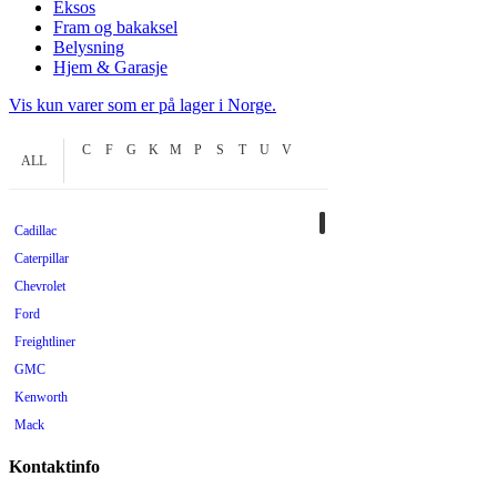
Eksos
Fram og bakaksel
Belysning
Hjem & Garasje
Vis kun varer som er på lager i Norge.
C
F
G
K
M
P
S
T
U
V
ALL
Cadillac
Caterpillar
Chevrolet
Ford
Freightliner
GMC
Kenworth
Mack
Mercedes
Kontaktinfo
Mopar