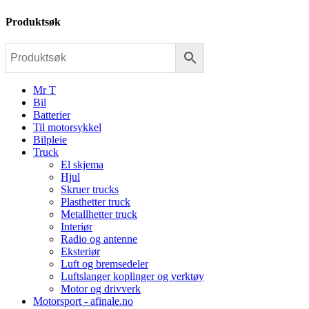
Produktsøk
Mr T
Bil
Batterier
Til motorsykkel
Bilpleie
Truck
El skjema
Hjul
Skruer trucks
Plasthetter truck
Metallhetter truck
Interiør
Radio og antenne
Eksteriør
Luft og bremsedeler
Luftslanger koplinger og verktøy
Motor og drivverk
Motorsport - afinale.no