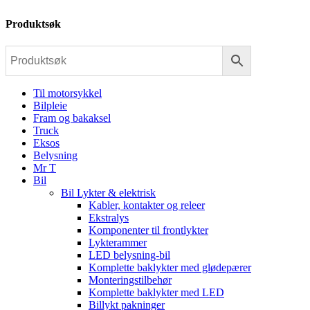
Produktsøk
Til motorsykkel
Bilpleie
Fram og bakaksel
Truck
Eksos
Belysning
Mr T
Bil
Bil Lykter & elektrisk
Kabler, kontakter og releer
Ekstralys
Komponenter til frontlykter
Lykterammer
LED belysning-bil
Komplette baklykter med glødepærer
Monteringstilbehør
Komplette baklykter med LED
Billykt pakninger