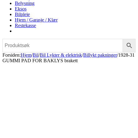
Belysning
Eksos
Bilpleie
Hjem / Garasje / Klær
Restekasse
Forsiden
:
Hjem
/
Bil
/
Bil Lykter & elektrisk
/
Billykt pakninger
/
1928-31
GUMMI PAD FOR BAKLYS brakett