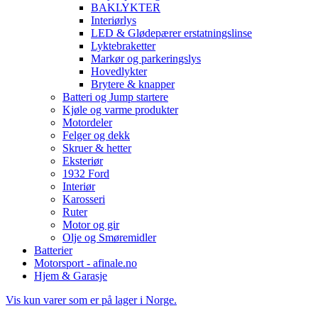
BAKLYKTER
Interiørlys
LED & Glødepærer erstatningslinse
Lyktebraketter
Markør og parkeringslys
Hovedlykter
Brytere & knapper
Batteri og Jump startere
Kjøle og varme produkter
Motordeler
Felger og dekk
Skruer & hetter
Eksteriør
1932 Ford
Interiør
Karosseri
Ruter
Motor og gir
Olje og Smøremidler
Batterier
Motorsport - afinale.no
Hjem & Garasje
Vis kun varer som er på lager i Norge.