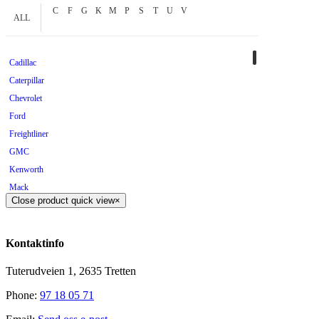
C
F
G
K
M
P
S
T
U
V
ALL
Cadillac
Caterpillar
Chevrolet
Ford
Freightliner
GMC
Kenworth
Mack
Close product quick view
×
Mercedes
Mopar
Peterbilt
Kontaktinfo
Pontiac
Tuterudveien 1, 2635 Tretten
Scania
Tilhenger
Phone:
97 18 05 71
Universal