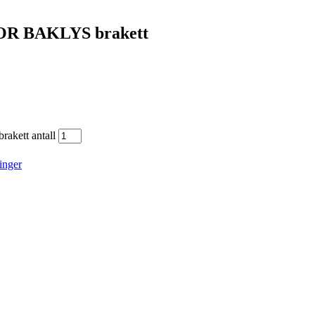
OR BAKLYS brakett
kett antall
inger