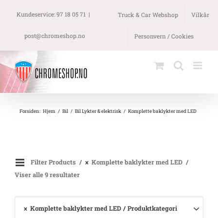
Skip
to
Kundeservice: 97 18 05 71
|
Truck & Car Webshop
Vilkår
content
post@chromeshop.no
Personvern / Cookies
Forsiden
:
Hjem
/
Bil
/
Bil Lykter & elektrisk
/
Komplette baklykter med LED
Filter Products
Komplette baklykter med LED
Viser alle 9 resultater
Komplette baklykter med LED
Produktkategori