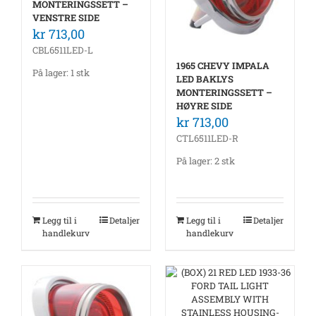
MONTERINGSSETT –
VENSTRE SIDE
kr
713,00
CBL6511LED-L
1965 CHEVY IMPALA
På lager: 1 stk
LED BAKLYS
MONTERINGSSETT –
HØYRE SIDE
kr
713,00
CTL6511LED-R
På lager: 2 stk
Legg til i
Detaljer
Legg til i
Detaljer
handlekurv
handlekurv