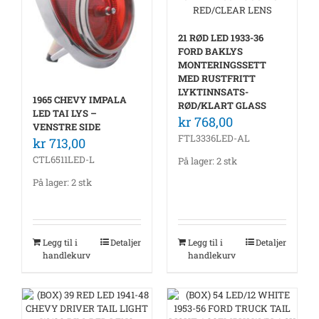
21 RØD LED 1933-36
FORD BAKLYS
MONTERINGSSETT
MED RUSTFRITT
LYKTINNSATS-
1965 CHEVY IMPALA
RØD/KLART GLASS
LED TAI LYS –
kr
768,00
VENSTRE SIDE
FTL3336LED-AL
kr
713,00
CTL6511LED-L
På lager: 2 stk
På lager: 2 stk
Legg til i
Detaljer
Legg til i
Detaljer
handlekurv
handlekurv