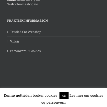
Volkswagen
Web:
chromeshop.no
Volvo
PRAKTISK INFORMASJON
Truck & Car Webshop
Vilkår
Personvern / Cookies
Denne nettsiden bruker cookies
Les mer om cookies
Ok
Faceb
Butikkvindu.no
|
Chromeshop.no
og personvern