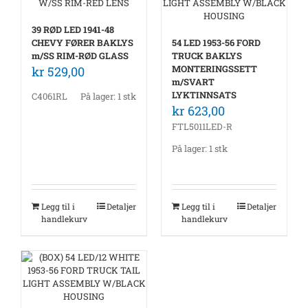
39 RØD LED 1941-48
CHEVY FØRER BAKLYS
54 LED 1953-56 FORD
m/SS RIM-RØD GLASS
TRUCK BAKLYS
MONTERINGSSETT
kr
529,00
m/SVART
LYKTINNSATS
C4061RL
På lager: 1 stk
kr
623,00
FTL5011LED-R
På lager: 1 stk
Legg til i
Detaljer
Legg til i
Detaljer
handlekurv
handlekurv