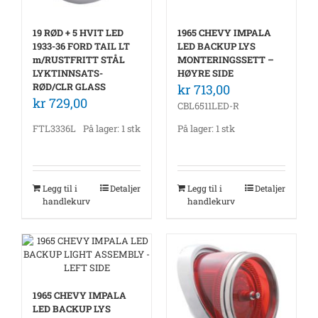
19 RØD + 5 HVIT LED
1965 CHEVY IMPALA
1933-36 FORD TAIL LT
LED BACKUP LYS
m/RUSTFRITT STÅL
MONTERINGSSETT –
LYKTINNSATS-
HØYRE SIDE
RØD/CLR GLASS
kr
713,00
kr
729,00
CBL6511LED-R
FTL3336L
På lager: 1 stk
På lager: 1 stk
Legg til i
Detaljer
Legg til i
Detaljer
handlekurv
handlekurv
1965 CHEVY IMPALA
LED BACKUP LYS