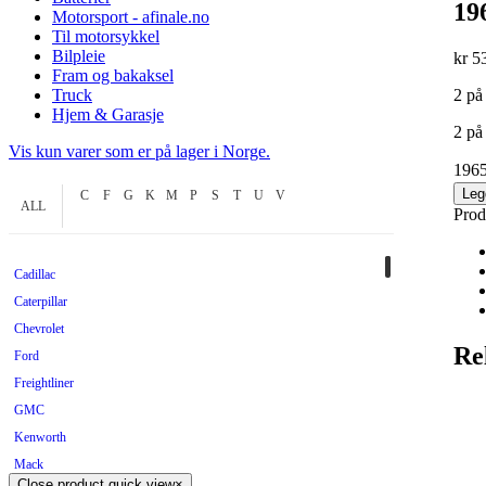
19
Motorsport - afinale.no
Til motorsykkel
Bilpleie
kr
53
Fram og bakaksel
Truck
2 på
Hjem & Garasje
2 på
Vis kun varer som er på lager i Norge.
196
Leg
C
F
G
K
M
P
S
T
U
V
ALL
Prod
Cadillac
Caterpillar
Chevrolet
Re
Ford
Freightliner
GMC
Kenworth
Mack
Close product quick view
×