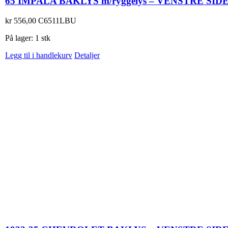
65 IMPALA BAKLYS m/ryggelys – VENSTRE SID
kr
556,00
C6511LBU
På lager: 1 stk
Legg til i handlekurv
Detaljer