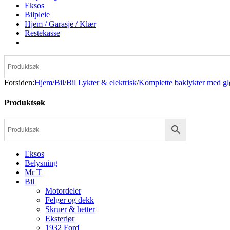
Eksos
Bilpleie
Hjem / Garasje / Klær
Restekasse
Forsiden
:
Hjem
/
Bil
/
Bil Lykter & elektrisk
/
Komplette baklykter med g
Produktsøk
Eksos
Belysning
Mr T
Bil
Motordeler
Felger og dekk
Skruer & hetter
Eksteriør
1932 Ford