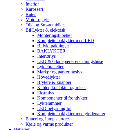
Interiør
Karosseri
Ruter
Motor og gir
Olje og Smøremidler
Bil Lykter & elektrisk
Monteringstilbehør
Komplette baklykter med LED
Billykt pakninger
BAKLYKTER
Interiørlys
LED & Glødepærer erstatningslinse
Lyktebraketter
Markør og parkeringslys
Hovedlykter
Brytere & knapper
Kabler, kontakter og releer
Ekstralys
Komponenter til frontlykter
Lykterammer
LED belysning-bil
Komplette baklykter med glødepærer
Batteri og Jump startere
Kjøle og varme produkter
Batterier