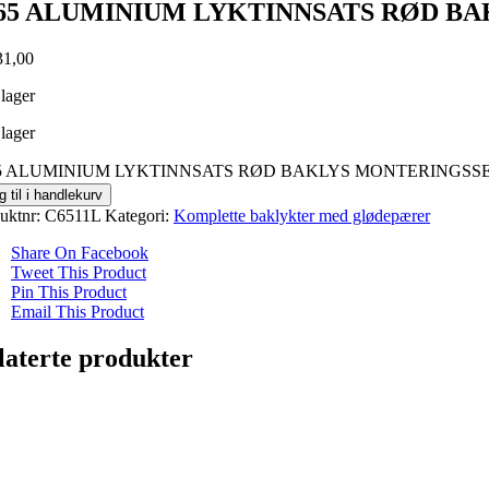
65 ALUMINIUM LYKTINNSATS RØD B
1,00
 lager
 lager
5 ALUMINIUM LYKTINNSATS RØD BAKLYS MONTERINGSSETT
g til i handlekurv
uktnr:
C6511L
Kategori:
Komplette baklykter med glødepærer
Share On Facebook
Tweet This Product
Pin This Product
Email This Product
laterte produkter