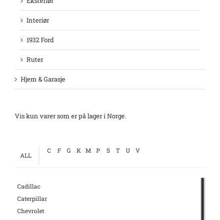
Eksteriør
Interiør
1932 Ford
Ruter
Hjem & Garasje
Vis kun varer som er på lager i Norge.
C
F
G
K
M
P
S
T
U
V
ALL
Cadillac
Caterpillar
Chevrolet