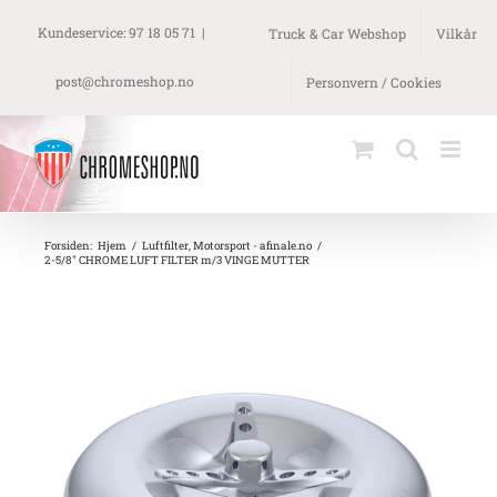
Skip
to
Kundeservice: 97 18 05 71
|
Truck & Car Webshop
Vilkår
content
post@chromeshop.no
Personvern / Cookies
Forsiden
:
Hjem
/
Luftfilter
,
Motorsport - afinale.no
/
2-5/8″ CHROME LUFT FILTER m/3 VINGE MUTTER