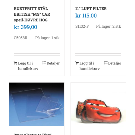
RUSTFRITT STÅL
11″ LUFT FILTER
BRITISH “MG” CAR
kr
115,00
speil-HØYRE HOG
kr
399,00
S1102-F
På lager: 2 stk
C5058R
På lager: 1 stk
Legg til i
Detaljer
Legg til i
Detaljer
handlekurv
handlekurv