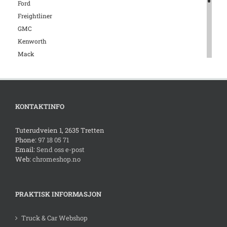
Ford
Freightliner
GMC
Kenworth
Mack
Mercedes
Mopar
Peterbilt
Pontiac
KONTAKTINFO
Scania
Tuterudveien 1, 2635 Tretten
Tilhenger
Phone:
97 18 05 71
Universal
Email:
Send oss e-post
Volkswagen
Web:
chromeshop.no
Volvo
PRAKTISK INFORMASJON
Truck & Car Webshop