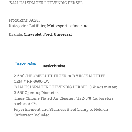
`SJALUSI SPALTER I UTVENDIG DEKSEL
Produktnr:
A6281
Kategorier:
Luftfilter
,
Motorsport - afinale.no
Brands:
Chevrolet
,
Ford
,
Universal
Beskrivelse
Beskrivelse
2-5/8` CHROME LUFT FILTER m/3 VINGE MUTTER
OEM # HR-9600-LW
`SJALUSI SPALTER I UTVENDIG DEKSEL, 3 Vings mutter,
2-5/8` Opening Diameter.
These Chrome Plated Air Cleaner Fits 2-5/8` Carburetors
such as # 97s
Paper Element and Stainless Steel Clamp to Hold on
Carburetor Included