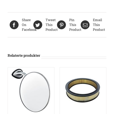
Share
Tweet
Pin
Email
On
This
This
This
Facebook
Product
Product
Product
Relaterte produkter