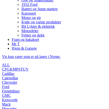
Olje og Smøremidler
1932 Ford
Batteri og Jump startere
Karosseri
Motor og gir
Kjøle og varme produkter
Bil Lykter & elektrisk
Motordeler
Felger og dekk
Fram og bakaksel
Mr T
Hjem & Garasje
Vis kun varer som er på lager i Norge.
ALL
C
F
G
K
M
P
S
T
U
V
Cadillac
Caterpillar
Chevrolet
Ford
Freightliner
GMC
Kenworth
Mack
Mercedes