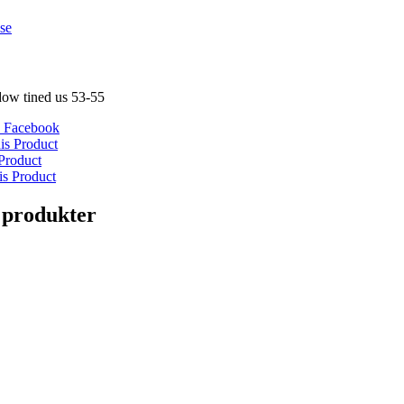
se
dow tined us 53-55
 Facebook
is Product
Product
is Product
 produkter