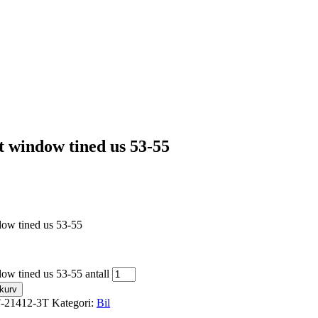
t window tined us 53-55
dow tined us 53-55
ow tined us 53-55 antall
ekurv
F-21412-3T
Kategori:
Bil