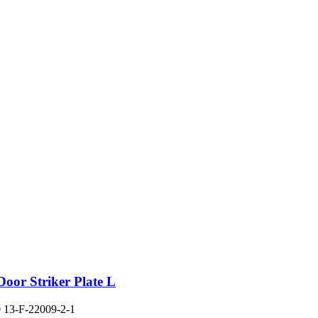
Door Striker Plate L
0
13-F-22009-2-1