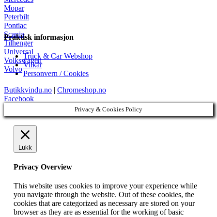
Mopar
Peterbilt
Pontiac
Scania
Praktisk informasjon
Tilhenger
Universal
Truck & Car Webshop
Volkswagen
Vilkår
Volvo
Personvern / Cookies
Butikkvindu.no
|
Chromeshop.no
Facebook
Privacy & Cookies Policy
Lukk
Privacy Overview
This website uses cookies to improve your experience while
you navigate through the website. Out of these cookies, the
cookies that are categorized as necessary are stored on your
browser as they are as essential for the working of basic