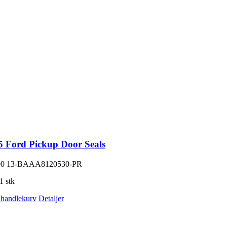
5 Ford Pickup Door Seals
00
13-BAAA8120530-PR
1 stk
i handlekurv
Detaljer