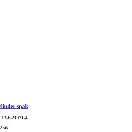
ylinder spak
0
13-F-21971-4
2 stk