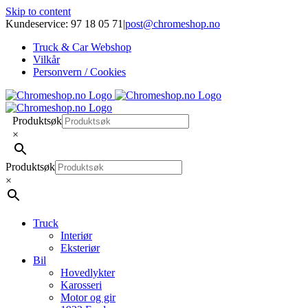
Skip to content
Kundeservice: 97 18 05 71
|
post@chromeshop.no
Truck & Car Webshop
Vilkår
Personvern / Cookies
Produktsøk
×
Produktsøk
×
Truck
Interiør
Eksteriør
Bil
Hovedlykter
Karosseri
Motor og gir