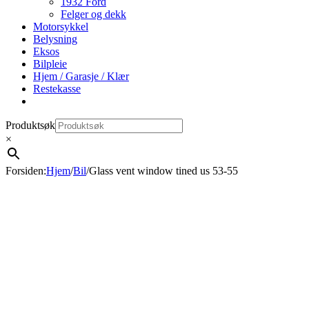
1932 Ford
Felger og dekk
Motorsykkel
Belysning
Eksos
Bilpleie
Hjem / Garasje / Klær
Restekasse
Produktsøk
×
Forsiden
:
Hjem
/
Bil
/
Glass vent window tined us 53-55