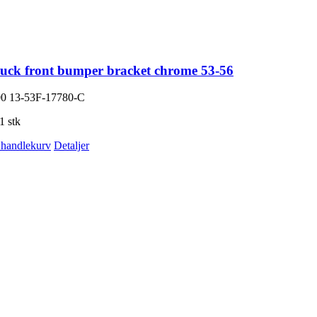
ruck front bumper bracket chrome 53-56
00
13-53F-17780-C
1 stk
i handlekurv
Detaljer