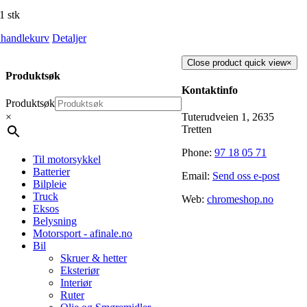
1 stk
i handlekurv
Detaljer
Close product quick view
×
Produktsøk
Kontaktinfo
Produktsøk
×
Tuterudveien 1, 2635
Tretten
Phone:
97 18 05 71
Til motorsykkel
Batterier
Email:
Send oss e-post
Bilpleie
Truck
Web:
chromeshop.no
Eksos
Belysning
Motorsport - afinale.no
Bil
Skruer & hetter
Eksteriør
Interiør
Ruter