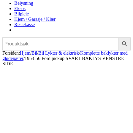
Belysning
Eksos
Bilpleie
Hjem / Garasje / Klær
Restekasse
Forsiden
:
Hjem
/
Bil
/
Bil Lykter & elektrisk
/
Komplette baklykter med
glødepærer
/
1953-56 Ford pickup SVART BAKLYS VENSTRE
SIDE