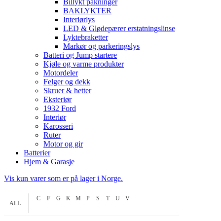
Billykt pakninger
BAKLYKTER
Interiørlys
LED & Glødepærer erstatningslinse
Lyktebraketter
Markør og parkeringslys
Batteri og Jump startere
Kjøle og varme produkter
Motordeler
Felger og dekk
Skruer & hetter
Eksteriør
1932 Ford
Interiør
Karosseri
Ruter
Motor og gir
Batterier
Hjem & Garasje
Vis kun varer som er på lager i Norge.
C
F
G
K
M
P
S
T
U
V
ALL