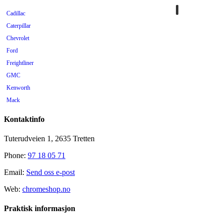
Cadillac
Caterpillar
Chevrolet
Ford
Freightliner
GMC
Kenworth
Mack
Mercedes
Kontaktinfo
Mopar
Peterbilt
Tuterudveien 1, 2635 Tretten
Pontiac
Phone:
97 18 05 71
Scania
Email:
Send oss e-post
Tilhenger
Universal
Web:
chromeshop.no
Volkswagen
Praktisk informasjon
Volvo