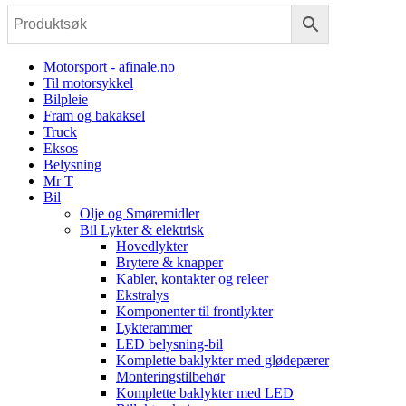
Motorsport - afinale.no
Til motorsykkel
Bilpleie
Fram og bakaksel
Truck
Eksos
Belysning
Mr T
Bil
Olje og Smøremidler
Bil Lykter & elektrisk
Hovedlykter
Brytere & knapper
Kabler, kontakter og releer
Ekstralys
Komponenter til frontlykter
Lykterammer
LED belysning-bil
Komplette baklykter med glødepærer
Monteringstilbehør
Komplette baklykter med LED